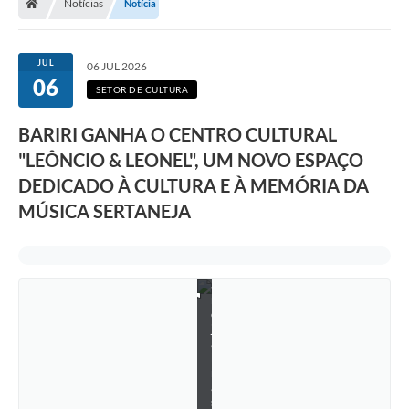
Notícias
Notícia
s
d
u
p
JUL
l
06 JUL 2026
a
06
SETOR DE CULTURA
s
d
a
BARIRI GANHA O CENTRO CULTURAL
m
ú
"LEÔNCIO & LEONEL", UM NOVO ESPAÇO
s
DEDICADO À CULTURA E À MEMÓRIA DA
i
c
MÚSICA SERTANEJA
a
s
e
r
t
a
n
e
j
a
b
r
a
s