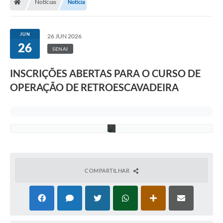
-
Notícias
Notícia
f
e
i
r
JUN
26 JUN 2026
a
26
,
SENAI
2
9
INSCRIÇÕES ABERTAS PARA O CURSO DE
d
e
OPERAÇÃO DE RETROESCAVADEIRA
j
u
n
h
o
COMPARTILHAR