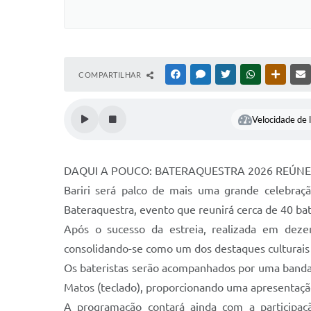
COMPARTILHAR
FACEBOOK
MESSENGER
TWITTER
WHATSAPP
OUTRAS
Velocidade de l
DAQUI A POUCO: BATERAQUESTRA 2026 REÚNE 
Bariri será palco de mais uma grande celebraç
Bateraquestra, evento que reunirá cerca de 40 ba
Após o sucesso da estreia, realizada em deze
consolidando-se como um dos destaques culturais 
Os bateristas serão acompanhados por uma banda for
Matos (teclado), proporcionando uma apresentação
A programação contará ainda com a participaç