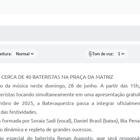
 MÍDIAS
RECEBA NOTÍCIAS
eitura:
Tom de voz:
CERCA DE 40 BATERISTAS NA PRAÇA DA MATRIZ
ão da música neste domingo, 28 de junho. A partir das 15h
teristas tocando simultaneamente em uma apresentação gratuita
mbro de 2025, a Bateraquestra passa a integrar oficialmen
das festividades.
mada por Soraia Sadi (vocal), Daniel Brasil (baixo), Bia Penac
 dinâmica e repleta de grandes sucessos.
ão especial do baterista Renan Augusto, que será respons