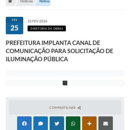
Notícias
Notícia
s
A
p
p
FEV
25 FEV 2026
1
25
4
DIRETORIA DE OBRAS
9
2
PREFEITURA IMPLANTA CANAL DE
0
0
COMUNICAÇÃO PARA SOLICITAÇÃO DE
4
-
ILUMINAÇÃO PÚBLICA
4
0
0
5
.
COMPARTILHAR