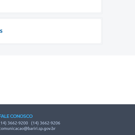
S
FALE CONOSCO
(14) 3662-9200
(14) 3662-9206
comunicacao@bariri.sp.gov.br