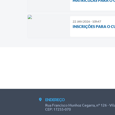
MATRÍCULAS PARA O 
22 JAN 2026 - 10h47
INSCRIÇÕES PARA O 
ENDEREÇO
Rua Francisco Munhoz Cegarra, nº 126 - Vila
CEP: 17255-070