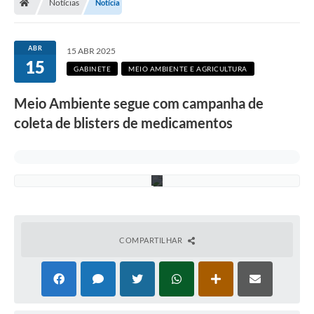
e
Notícias
Notícia
i
r
o
d
ABR
15 ABR 2025
a
15
i
GABINETE
MEIO AMBIENTE E AGRICULTURA
n
i
Meio Ambiente segue com campanha de
c
i
coleta de blisters de medicamentos
a
t
i
v
a
COMPARTILHAR