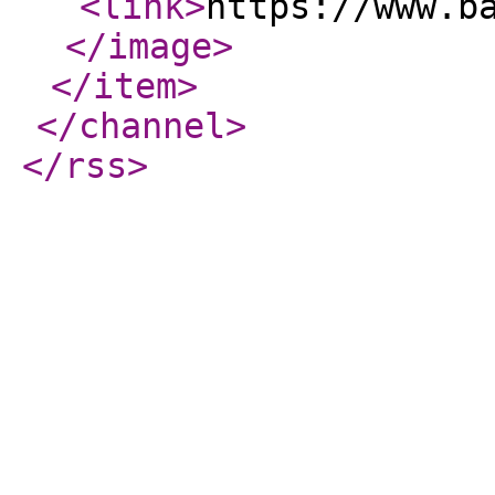
<link
>
https://www.b
</image
>
</item
>
</channel
>
</rss
>