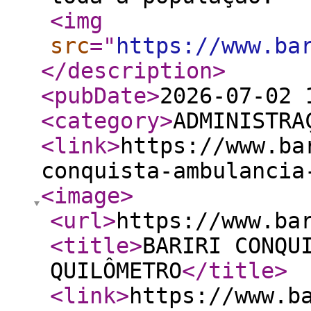
<img
src
="
https://www.ba
</description
>
<pubDate
>
2026-07-02 
<category
>
ADMINISTRA
<link
>
https://www.ba
conquista-ambulancia
<image
>
<url
>
https://www.ba
<title
>
BARIRI CONQU
QUILÔMETRO
</title
>
<link
>
https://www.b