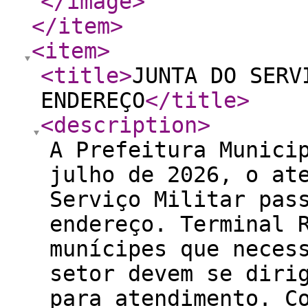
</image
>
</item
>
<item
>
<title
>
JUNTA DO SERV
ENDEREÇO
</title
>
<description
>
A Prefeitura Munici
julho de 2026, o at
Serviço Militar pas
endereço. Terminal 
munícipes que neces
setor devem se diri
para atendimento. C