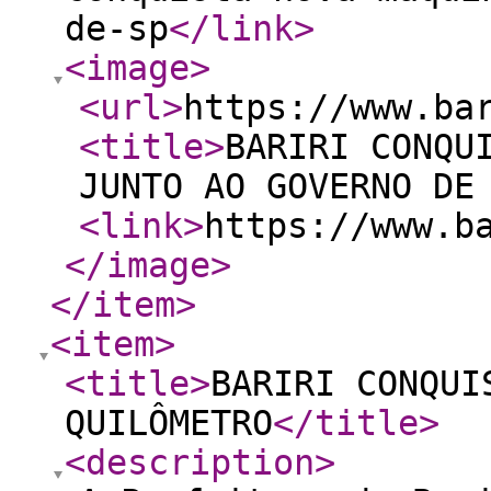
de-sp
</link
>
<image
>
<url
>
https://www.ba
<title
>
BARIRI CONQU
JUNTO AO GOVERNO DE
<link
>
https://www.b
</image
>
</item
>
<item
>
<title
>
BARIRI CONQUI
QUILÔMETRO
</title
>
<description
>