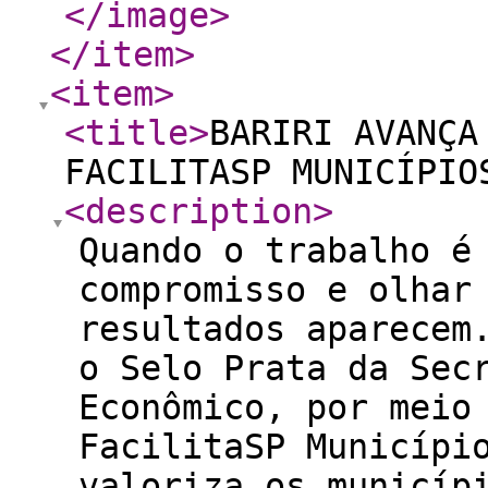
</image
>
</item
>
<item
>
<title
>
BARIRI AVANÇA
FACILITASP MUNICÍPIO
<description
>
Quando o trabalho é
compromisso e olhar
resultados aparecem
o Selo Prata da Sec
Econômico, por meio
FacilitaSP Municípi
valoriza os municíp