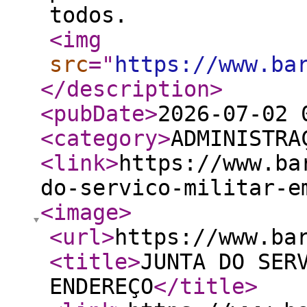
todos.
<img
src
="
https://www.ba
</description
>
<pubDate
>
2026-07-02 
<category
>
ADMINISTRA
<link
>
https://www.ba
do-servico-militar-e
<image
>
<url
>
https://www.ba
<title
>
JUNTA DO SER
ENDEREÇO
</title
>