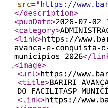
src
="
https://www.ba
</description
>
<pubDate
>
2026-07-02 
<category
>
ADMINISTRA
<link
>
https://www.ba
avanca-e-conquista-o
municipios-2026
</lin
<image
>
<url
>
https://www.ba
<title
>
BARIRI AVANÇ
DO FACILITASP MUNIC
<link
>
https://www.b