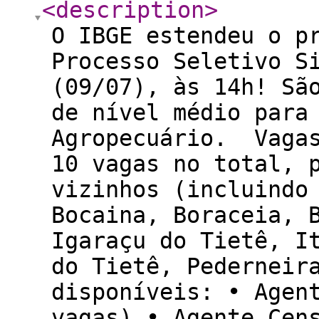
<description
>
O IBGE estendeu o p
Processo Seletivo S
(09/07), às 14h! Sã
de nível médio para
Agropecuário. Vagas
10 vagas no total, 
vizinhos (incluindo
Bocaina, Boraceia, 
Igaraçu do Tietê, I
do Tietê, Pederneir
disponíveis: • Agen
vagas) • Agente Cen