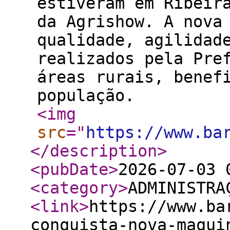
estiveram em Ribeir
da Agrishow. A nova
qualidade, agilidad
realizados pela Pre
áreas rurais, benef
população.
<img
src
="
https://www.ba
</description
>
<pubDate
>
2026-07-03 
<category
>
ADMINISTRA
<link
>
https://www.ba
conquista-nova-maqui