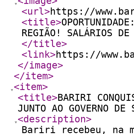
<image
>
<url
>
https://www.ba
<title
>
OPORTUNIDADE
REGIÃO! SALÁRIOS DE
</title
>
<link
>
https://www.b
</image
>
</item
>
<item
>
<title
>
BARIRI CONQUI
JUNTO AO GOVERNO DE 
<description
>
Bariri recebeu, na 