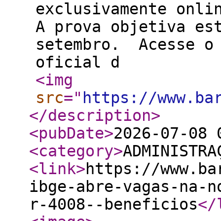
exclusivamente onli
A prova objetiva es
setembro. Acesse o 
oficial d
<img
src
="
https://www.ba
</description
>
<pubDate
>
2026-07-08 
<category
>
ADMINISTRA
<link
>
https://www.ba
ibge-abre-vagas-na-n
r-4008--beneficios
</