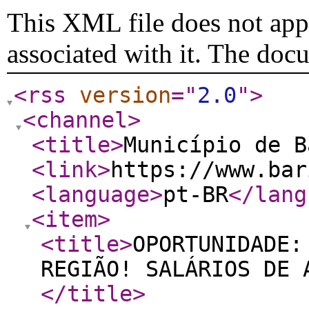
This XML file does not appe
associated with it. The doc
<rss
version
="
2.0
"
>
<channel
>
<title
>
Município de B
<link
>
https://www.bar
<language
>
pt-BR
</lang
<item
>
<title
>
OPORTUNIDADE:
REGIÃO! SALÁRIOS DE 
</title
>