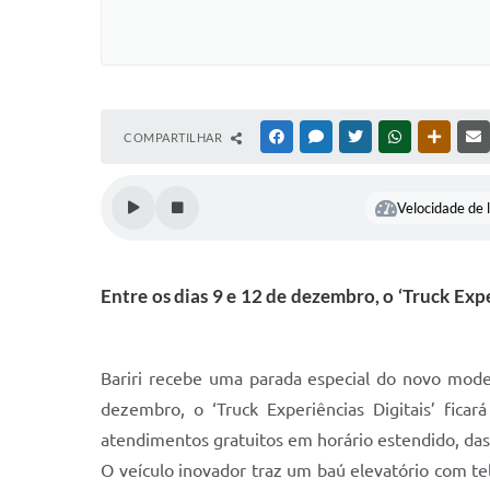
COMPARTILHAR
FACEBOOK
MESSENGER
TWITTER
WHATSAPP
OUTRAS
Velocidade de l
Entre os dias 9 e 12 de dezembro, o ‘Truck Expe
Bariri recebe uma parada especial do novo mode
dezembro, o ‘Truck Experiências Digitais’ ficar
atendimentos gratuitos em horário estendido, da
O veículo inovador traz um baú elevatório com t