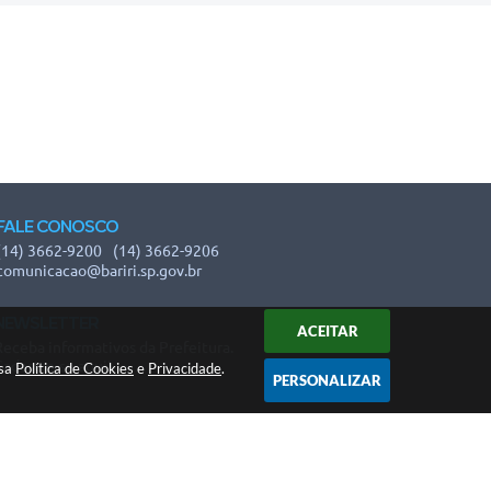
FALE CONOSCO
(14) 3662-9200
(14) 3662-9206
comunicacao@bariri.sp.gov.br
NEWSLETTER
ACEITAR
Receba informativos da Prefeitura.
Cadastre-se aqui!
ssa
Política de Cookies
e
Privacidade
.
PERSONALIZAR
 16:45