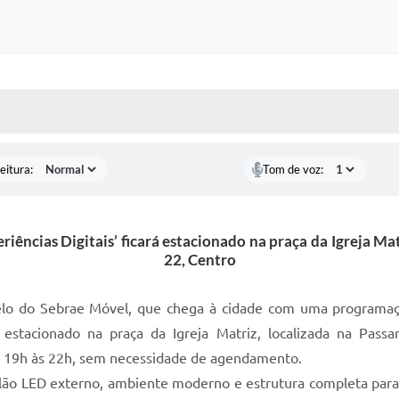
 MÍDIAS
RECEBA NOTÍCIAS
eitura:
Tom de voz:
riências Digitais’ ficará estacionado na praça da Igreja Mat
22, Centro
lo do Sebrae Móvel, que chega à cidade com uma programação
á estacionado na praça da Igreja Matriz, localizada na Pass
s 19h às 22h, sem necessidade de agendamento.
elão LED externo, ambiente moderno e estrutura completa par