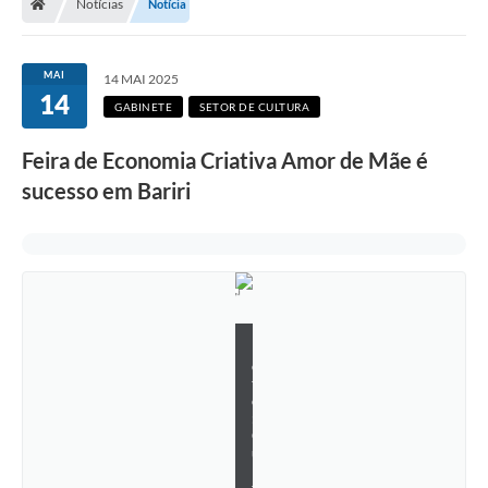
Notícias
Notícia
MAI
14 MAI 2025
14
GABINETE
SETOR DE CULTURA
Feira de Economia Criativa Amor de Mãe é
sucesso em Bariri
F
o
t
o
:
C
u
l
t